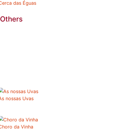
Cerca das Éguas
Others
As nossas Uvas
Choro da Vinha