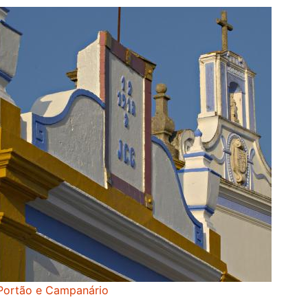
Portão e Campanário