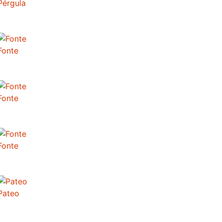
Pérgula
Fonte
Fonte
Fonte
Pateo