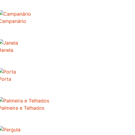
Campanário
Janela
Porta
Palmeira e Telhados