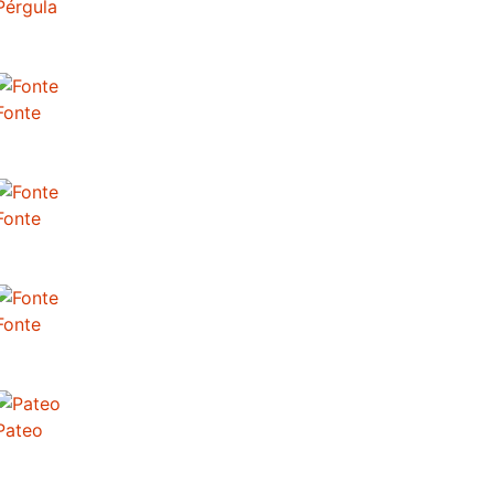
Pérgula
Fonte
Fonte
Fonte
Pateo