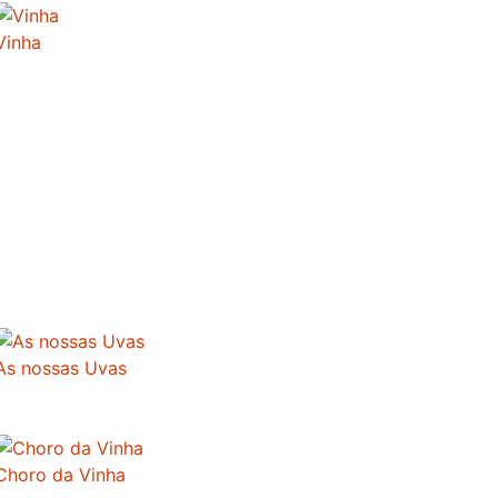
Vinha
As nossas Uvas
Choro da Vinha