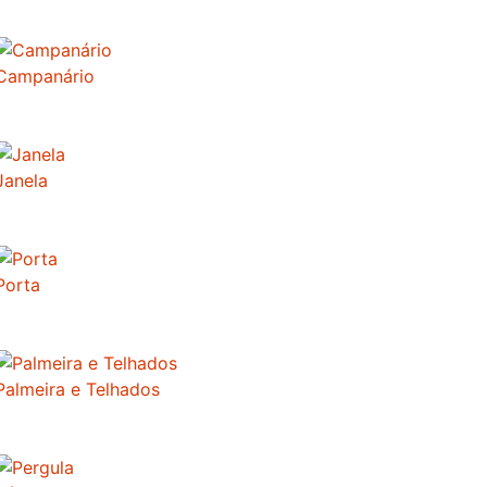
Campanário
Janela
Porta
Palmeira e Telhados