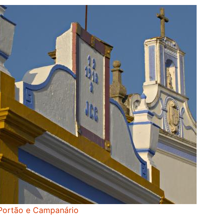
Portão e Campanário