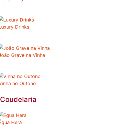
Luxury Drinks
João Grave na Vinha
Vinha no Outono
Coudelaria
Égua Hera