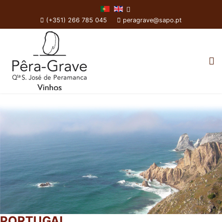
(+351) 266 785 045
peragrave@sapo.pt
PORTUGAL