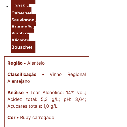
2015 -
Cabernet
Sauvignon,
Aragonês,
Syrah e
Alicante
Bouschet
Região •
Alentejo
Classificação •
Vinho Regional
Alentejano
Análise •
Teor Alcoólico: 14% vol.;
Acidez total: 5,3 g/L; pH: 3,64;
Açucares totais: 1,0 g/L
Cor •
Ruby carregado