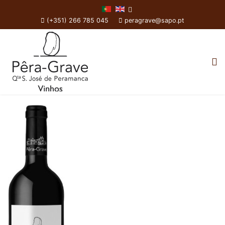
(+351) 266 785 045
peragrave@sapo.pt