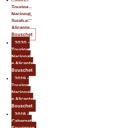
2021 -
Touriga
Nacional,
Syrah e
Alicante
Bouschet
2020 -
Touriga
Nacional
e Alicante
Bouschet
2019 -
Touriga
Nacional
e Alicante
Bouschet
2018 -
Cabernet
Sauvignon,