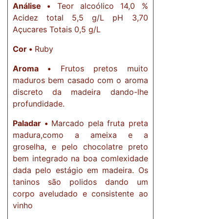
Análise •
Teor alcoólico 14,0 %
Acidez total 5,5 g/L pH 3,70
Açucares Totais 0,5 g/L
Cor •
Ruby
Aroma •
Frutos pretos muito
maduros bem casado com o aroma
discreto da madeira dando-lhe
profundidade.
Paladar •
Marcado pela fruta preta
madura,como a ameixa e a
groselha, e pelo chocolatre preto
bem integrado na boa comlexidade
dada pelo estágio em madeira. Os
taninos são polidos dando um
corpo aveludado e consistente ao
vinho